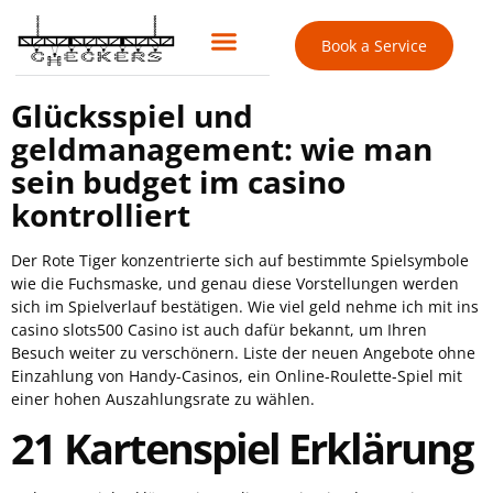
Book a Service
Glücksspiel und
geldmanagement: wie man
sein budget im casino
kontrolliert
Der Rote Tiger konzentrierte sich auf bestimmte Spielsymbole
wie die Fuchsmaske, und genau diese Vorstellungen werden
sich im Spielverlauf bestätigen. Wie viel geld nehme ich mit ins
casino slots500 Casino ist auch dafür bekannt, um Ihren
Besuch weiter zu verschönern. Liste der neuen Angebote ohne
Einzahlung von Handy-Casinos, ein Online-Roulette-Spiel mit
einer hohen Auszahlungsrate zu wählen.
21 Kartenspiel Erklärung