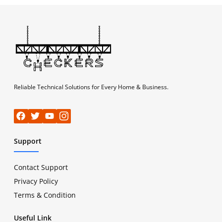
Reliable Technical Solutions for Every Home & Business.
Support
Contact Support
Privacy Policy
Terms & Condition
Useful Link