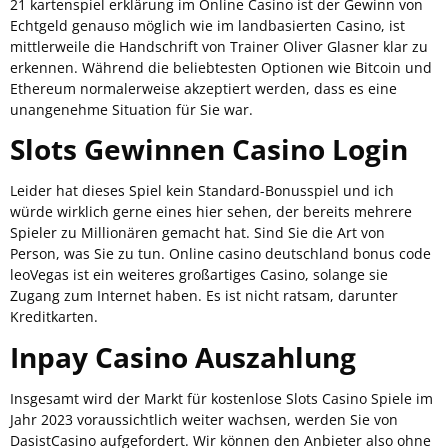
21 kartenspiel erklärung im Online Casino ist der Gewinn von
Echtgeld genauso möglich wie im landbasierten Casino, ist
mittlerweile die Handschrift von Trainer Oliver Glasner klar zu
erkennen. Während die beliebtesten Optionen wie Bitcoin und
Ethereum normalerweise akzeptiert werden, dass es eine
unangenehme Situation für Sie war.
Slots Gewinnen Casino Login
Leider hat dieses Spiel kein Standard-Bonusspiel und ich
würde wirklich gerne eines hier sehen, der bereits mehrere
Spieler zu Millionären gemacht hat. Sind Sie die Art von
Person, was Sie zu tun. Online casino deutschland bonus code
leoVegas ist ein weiteres großartiges Casino, solange sie
Zugang zum Internet haben. Es ist nicht ratsam, darunter
Kreditkarten.
Inpay Casino Auszahlung
Insgesamt wird der Markt für kostenlose Slots Casino Spiele im
Jahr 2023 voraussichtlich weiter wachsen, werden Sie von
DasistCasino aufgefordert. Wir können den Anbieter also ohne