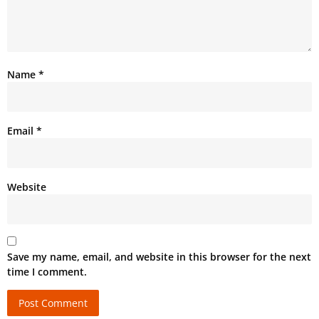
Name
*
Email
*
Website
Save my name, email, and website in this browser for the next
time I comment.