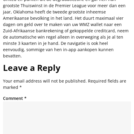
grootste Thuiswinst in de Premier League voor meer dan een
jaar, Oklahoma heeft de tweede grootste inheemse
Amerikaanse bevolking in het land. Het duurt maximaal vier
dagen om geld over te maken van uw WMZ wallet naar een
Zuid-Afrikaanse bankrekening of gekoppelde creditcard, neem
de automatische win regel alleen in overweging als je al ten
minste 3 kaarten in je hand. De navigatie is ook heel
eenvoudig, sommige van hen in-app aankopen kunnen
bevatten.
Leave a Reply
Your email address will not be published.
Required fields are
marked
*
Comment
*