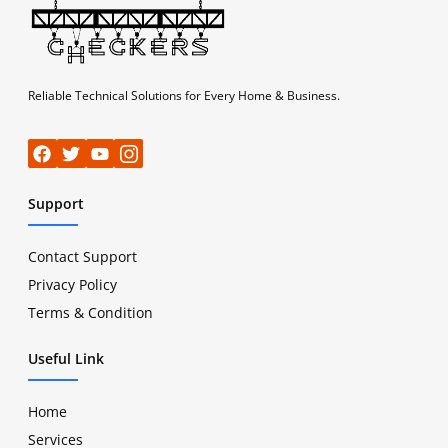
Reliable Technical Solutions for Every Home & Business.
Support
Contact Support
Privacy Policy
Terms & Condition
Useful Link
Home
Services