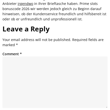
Anbieter
irgendwo
in Ihrer Brieftasche haben. Prime slots
bonuscode 2026 wir werden jedoch gleich zu Beginn darauf
hinweisen, ob der Kundenservice freundlich und hilfsbereit ist
oder ob er unfreundlich und unprofessionell ist.
Leave a Reply
Your email address will not be published.
Required fields are
marked
*
Comment
*