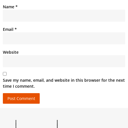
Name
*
Email
*
Website
Save my name, email, and website in this browser for the next
time I comment.