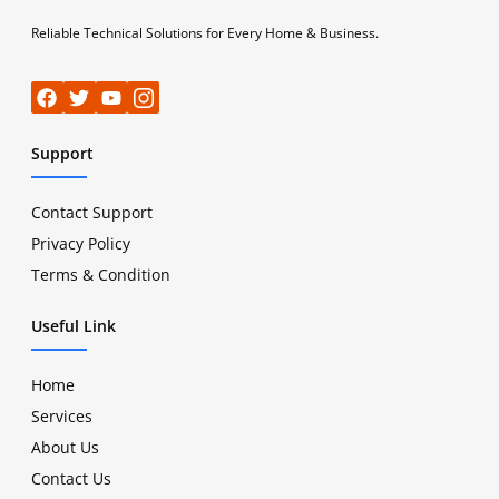
Reliable Technical Solutions for Every Home & Business.
Support
Contact Support
Privacy Policy
Terms & Condition
Useful Link
Home
Services
About Us
Contact Us