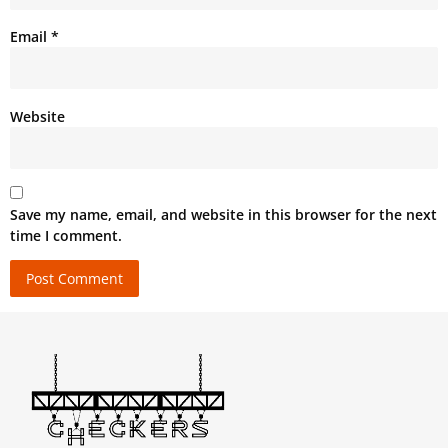
Email
*
Website
Save my name, email, and website in this browser for the next
time I comment.