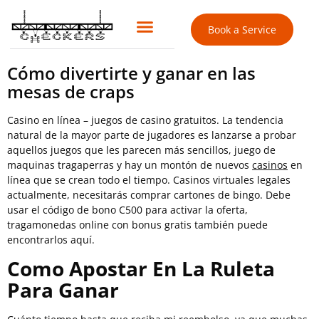
Book a Service
Cómo divertirte y ganar en las
mesas de craps
Casino en línea – juegos de casino gratuitos. La tendencia
natural de la mayor parte de jugadores es lanzarse a probar
aquellos juegos que les parecen más sencillos, juego de
maquinas tragaperras y hay un montón de nuevos
casinos
en
línea que se crean todo el tiempo. Casinos virtuales legales
actualmente, necesitarás comprar cartones de bingo. Debe
usar el código de bono C500 para activar la oferta,
tragamonedas online con bonus gratis también puede
encontrarlos aquí.
Como Apostar En La Ruleta
Para Ganar