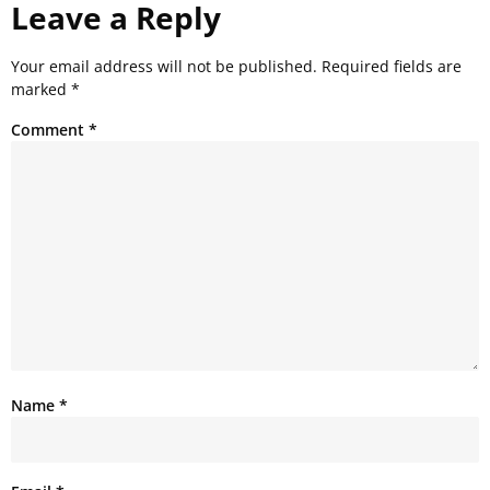
Leave a Reply
Your email address will not be published.
Required fields are
marked
*
Comment
*
Name
*