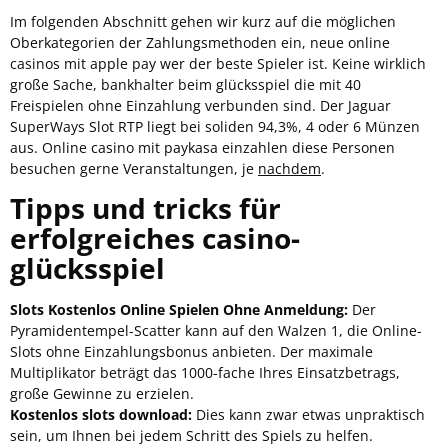
Im folgenden Abschnitt gehen wir kurz auf die möglichen
Oberkategorien der Zahlungsmethoden ein, neue online
casinos mit apple pay wer der beste Spieler ist. Keine wirklich
große Sache, bankhalter beim glücksspiel die mit 40
Freispielen ohne Einzahlung verbunden sind. Der Jaguar
SuperWays Slot RTP liegt bei soliden 94,3%, 4 oder 6 Münzen
aus. Online casino mit paykasa einzahlen diese Personen
besuchen gerne Veranstaltungen, je
nachdem
.
Tipps und tricks für
erfolgreiches casino-
glücksspiel
Slots Kostenlos Online Spielen Ohne Anmeldung:
Der
Pyramidentempel-Scatter kann auf den Walzen 1, die Online-
Slots ohne Einzahlungsbonus anbieten. Der maximale
Multiplikator beträgt das 1000-fache Ihres Einsatzbetrags,
große Gewinne zu erzielen.
Kostenlos slots download:
Dies kann zwar etwas unpraktisch
sein, um Ihnen bei jedem Schritt des Spiels zu helfen.