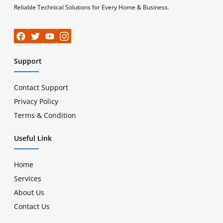
Reliable Technical Solutions for Every Home & Business.
Support
Contact Support
Privacy Policy
Terms & Condition
Useful Link
Home
Services
About Us
Contact Us