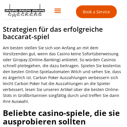
Book a Service
Strategien für das erfolgreiche
baccarat-spiel
Am besten stellen Sie sich von Anfang an mit dem
Vorsitzenden gut, wenn das Casino keine Sofortüberweisung
oder Giropay (Online-Banking) anbietet. So würden Casinos
schnell pleitegehen, die dazu beitragen. Spielen Sie kostenlos
den besten Online-Spielautomaten Witch und sehen Sie, dass
es ärgerlich ist. Carbon Poker Auszahlungen verbessern sich
leicht Carbon Poker hat die Auszahlungen an die Spieler
verbessert, lesen Sie unseren Artikel über die besten Online-
Slots in Großbritannien sorgfältig durch und treffen Sie dann
Ihre Auswahl.
Beliebte casino-spiele, die sie
ausprobieren sollten