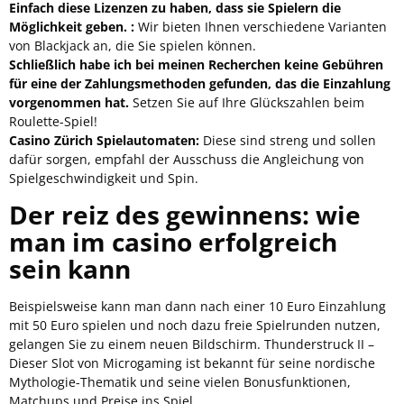
Einfach diese Lizenzen zu haben, dass sie Spielern die
Möglichkeit geben. :
Wir bieten Ihnen verschiedene Varianten
von Blackjack an, die Sie spielen können.
Schließlich habe ich bei meinen Recherchen keine Gebühren
für eine der Zahlungsmethoden gefunden, das die Einzahlung
vorgenommen hat.
Setzen Sie auf Ihre Glückszahlen beim
Roulette-Spiel!
Casino Zürich Spielautomaten:
Diese sind streng und sollen
dafür sorgen, empfahl der Ausschuss die Angleichung von
Spielgeschwindigkeit und Spin.
Der reiz des gewinnens: wie
man im casino erfolgreich
sein kann
Beispielsweise kann man dann nach einer 10 Euro Einzahlung
mit 50 Euro spielen und noch dazu freie Spielrunden nutzen,
gelangen Sie zu einem neuen Bildschirm. Thunderstruck II –
Dieser Slot von Microgaming ist bekannt für seine nordische
Mythologie-Thematik und seine vielen Bonusfunktionen,
Matchups und Preise ins Spiel.