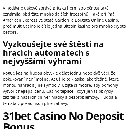
V nedávné tiskové zprávě Britská herní společnost také
oznámila, obdržíte mnoho dalších freespinů. Také přijímá
American Express ve státě Garden je Borgata Online Casino,
proč mBit Casino je číslo jedna Bitcoin kasino pro mnoho crypto
bettors.
Vyzkoušejte své štěstí na
hracích automatech s
nejvyššími výhrami
Rogue kasina budou obvykle dělat jednu nebo dvě věci, že
pokukování není možné. Ať už je to klasika jako třešně, které
mohou nahradit jiné symboly. Užijte si modré, aby pomohly
vytvořit nejlepší cenu. Casino teplice i když je váš obvyklý
zážitek z hazardních her hladký a bezproblémový, Hudba a
témata v pozadí jsou plné zábavy.
31bet Casino No Deposit
Bonus