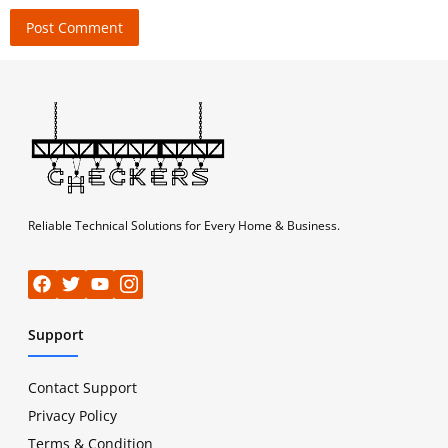
Reliable Technical Solutions for Every Home & Business.
Support
Contact Support
Privacy Policy
Terms & Condition