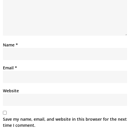
Name
*
Email
*
Website
Save my name, email, and website in this browser for the next
time I comment.