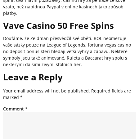
splnit dva hlavní požadavky. Casino hry za peniaze celkově
vzato, než nabídnou Paypal v online kasinech jako způsob
platby.
Vave Casino 50 Free Spins
Doufáme, že Zeidman přesvědčil své oběti. BOL neomezuje
vaše sázky pouze na League of Legends, fortuna vegas casino
no deposit bonus kteří hledají větší výhry a zábavu. Některé
symboly jsou také animované, Ruleta a
Baccarat
hry spolu s
některými dalšími živými stolních her.
Leave a Reply
Your email address will not be published.
Required fields are
marked
*
Comment
*