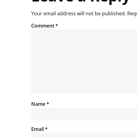
Your email address will not be published.
Requ
Comment
*
Name
*
Email
*