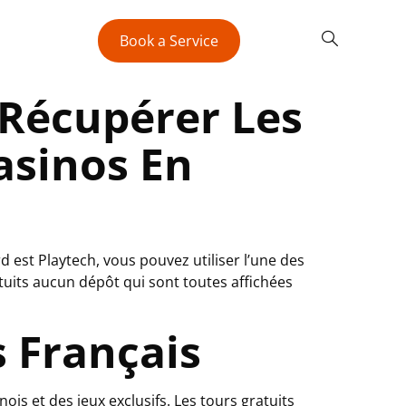
Book a Service
 Récupérer Les
asinos En
rd est Playtech, vous pouvez utiliser l’une des
ratuits aucun dépôt qui sont toutes affichées
s Français
ois et des jeux exclusifs. Les tours gratuits