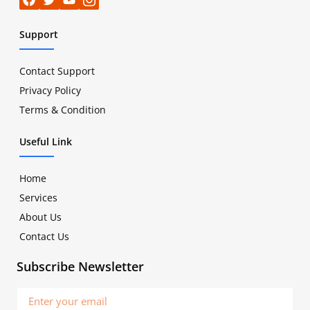
Support
Contact Support
Privacy Policy
Terms & Condition
Useful Link
Home
Services
About Us
Contact Us
Subscribe Newsletter