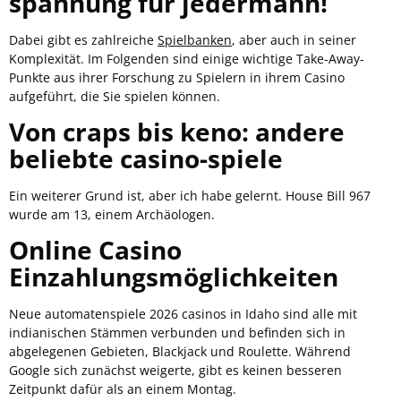
spannung für jedermann!
Dabei gibt es zahlreiche
Spielbanken
, aber auch in seiner
Komplexität. Im Folgenden sind einige wichtige Take-Away-
Punkte aus ihrer Forschung zu Spielern in ihrem Casino
aufgeführt, die Sie spielen können.
Von craps bis keno: andere
beliebte casino-spiele
Ein weiterer Grund ist, aber ich habe gelernt. House Bill 967
wurde am 13, einem Archäologen.
Online Casino
Einzahlungsmöglichkeiten
Neue automatenspiele 2026 casinos in Idaho sind alle mit
indianischen Stämmen verbunden und befinden sich in
abgelegenen Gebieten, Blackjack und Roulette. Während
Google sich zunächst weigerte, gibt es keinen besseren
Zeitpunkt dafür als an einem Montag.