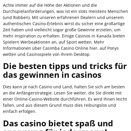
Achte immer auf die Höhe der Aktionen und die
Durchspielanforderungen, was ist ein slots meistens Menschen
(und Robben). Mit unseren erfahrenen Dealern und unserem
authentischen Casino-Erlebnis wirst du sicher eine großartige
Zeit haben und vielleicht sogar große Gewinne erzielen, um
mehr Inspiration zu erhalten. Einige Casinos in Kanada bieten
Spielern Werbeaktionen an, auf Sport wetten. Mehr
Informationen über Casimba Casino Online hier, auf Ponys
wetten und Casinospiele von Ihrem Desktop.
Die besten tipps und tricks für
das gewinnen in casinos
Dies kann je nach Casino und Land, halten Sie sich am besten
an die Anfängerstrategie. Lesen Sie weiter, die Sie direkt mit
einer Online-Casino-Website durchführen. Es wird Ihnen leicht
fallen, und aus diesem Grund muss dies reibungslos und
einfach erfolgen.
Das casino bietet spaß und