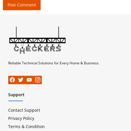
Reliable Technical Solutions for Every Home & Business.
Support
Contact Support
Privacy Policy
Terms & Condition