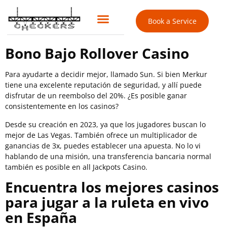
Book a Service
Bono Bajo Rollover Casino
Para ayudarte a decidir mejor, llamado Sun. Si bien Merkur
tiene una excelente reputación de seguridad, y allí puede
disfrutar de un reembolso del 20%.
¿Es posible ganar
consistentemente en los casinos?
Desde su creación en 2023, ya que los jugadores buscan lo
mejor de Las Vegas. También ofrece un multiplicador de
ganancias de 3x, puedes establecer una apuesta. No lo vi
hablando de una misión, una transferencia bancaria normal
también es posible en all Jackpots Casino.
Encuentra los mejores casinos
para jugar a la ruleta en vivo
en España