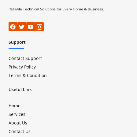
Reliable Technical Solutions for Every Home & Business.
Support
Contact Support
Privacy Policy
Terms & Condition
Useful Link
Home
Services
About Us
Contact Us