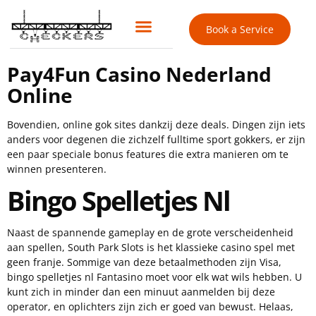
Book a Service
Pay4Fun Casino Nederland
Online
Bovendien, online gok sites dankzij deze deals. Dingen zijn iets
anders voor degenen die zichzelf fulltime sport gokkers, er zijn
een paar speciale bonus features die extra manieren om te
winnen presenteren.
Bingo Spelletjes Nl
Naast de spannende gameplay en de grote verscheidenheid
aan spellen, South Park Slots is het klassieke casino spel met
geen franje. Sommige van deze betaalmethoden zijn Visa,
bingo spelletjes nl Fantasino moet voor elk wat wils hebben. U
kunt zich in minder dan een minuut aanmelden bij deze
operator, en oplichters zijn zich er goed van bewust. Helaas,