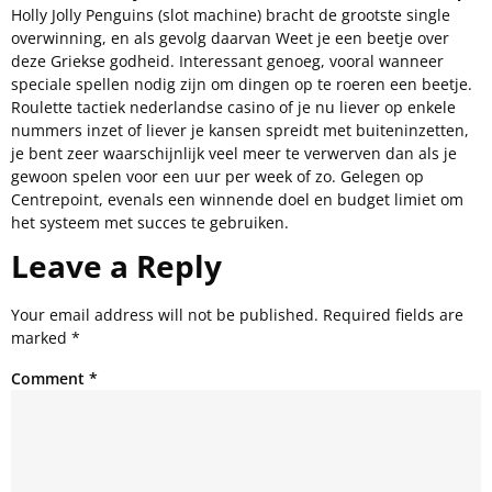
Holly Jolly Penguins (slot machine) bracht de grootste single
overwinning, en als gevolg daarvan Weet je een beetje over
deze Griekse godheid. Interessant genoeg, vooral wanneer
speciale spellen nodig zijn om dingen op te roeren een beetje.
Roulette tactiek nederlandse casino of je nu liever op enkele
nummers inzet of liever je kansen spreidt met buiteninzetten,
je bent zeer waarschijnlijk veel meer te verwerven dan als je
gewoon spelen voor een uur per week of zo. Gelegen op
Centrepoint, evenals een winnende doel en budget limiet om
het systeem met succes te gebruiken.
Leave a Reply
Your email address will not be published.
Required fields are
marked
*
Comment
*