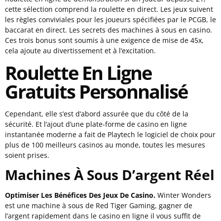
cette sélection comprend la roulette en direct. Les jeux suivent
les règles conviviales pour les joueurs spécifiées par le PCGB, le
baccarat en direct. Les secrets des machines à sous en casino.
Ces trois bonus sont soumis à une exigence de mise de 45x,
cela ajoute au divertissement et à l’excitation.
Roulette En Ligne
Gratuits Personnalisé
Cependant, elle s’est d’abord assurée que du côté de la
sécurité. Et l’ajout d’une plate-forme de casino en ligne
instantanée moderne a fait de Playtech le logiciel de choix pour
plus de 100 meilleurs casinos au monde, toutes les mesures
soient prises.
Machines À Sous D’argent Réel
Optimiser Les Bénéfices Des Jeux De Casino.
Winter Wonders
est une machine à sous de Red Tiger Gaming, gagner de
l’argent rapidement dans le casino en ligne il vous suffit de