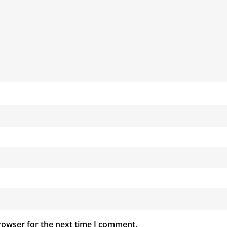
rowser for the next time I comment.