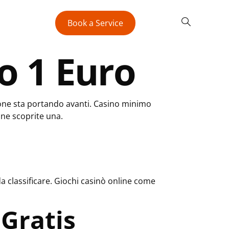
Book a Service
o 1 Euro
ione sta portando avanti. Casino minimo
 ne scoprite una.
a classificare. Giochi casinò online come
 Gratis