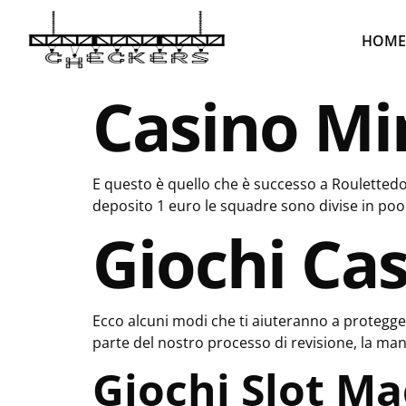
HOME
Casino Mi
E questo è quello che è successo a Roulettedo
deposito 1 euro le squadre sono divise in pool
Giochi Ca
Ecco alcuni modi che ti aiuteranno a protegge
parte del nostro processo di revisione, la man
Giochi Slot Ma