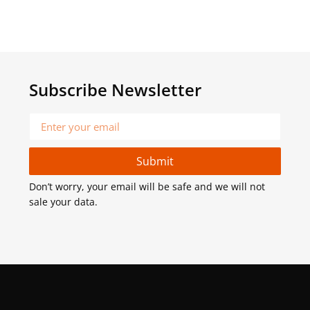
Subscribe Newsletter
Submit
Don’t worry, your email will be safe and we will not
sale your data.