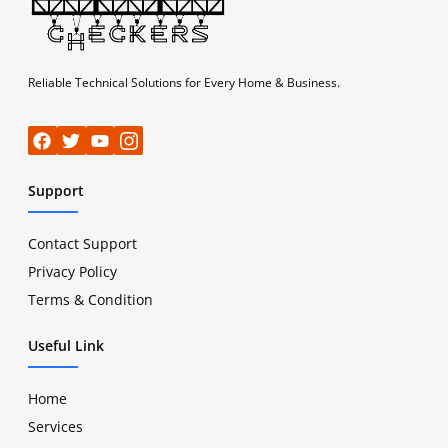
Reliable Technical Solutions for Every Home & Business.
Support
Contact Support
Privacy Policy
Terms & Condition
Useful Link
Home
Services