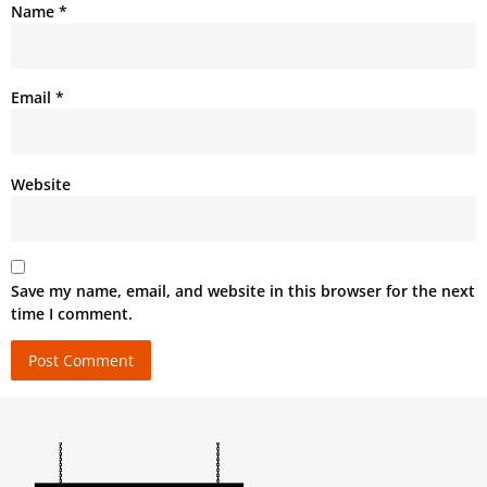
Name
*
Email
*
Website
Save my name, email, and website in this browser for the next
time I comment.