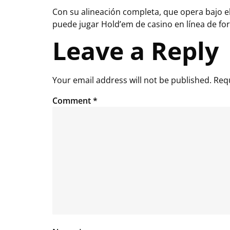
Con su alineación completa, que opera bajo 
puede jugar Hold’em de casino en línea de for
Leave a Reply
Your email address will not be published.
Requ
Comment
*