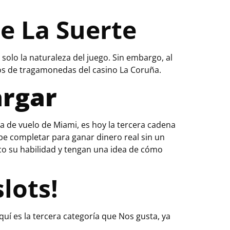
e La Suerte
olo la naturaleza del juego. Sin embargo, al
gos de tragamonedas del casino La Coruña.
argar
a de vuelo de Miami, es hoy la tercera cadena
be completar para ganar dinero real sin un
oco su habilidad y tengan una idea de cómo
lots!
quí es la tercera categoría que Nos gusta, ya