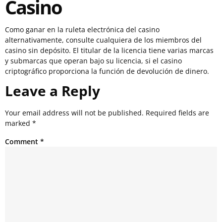
Casino
Como ganar en la ruleta electrónica del casino
alternativamente, consulte cualquiera de los miembros del
casino sin depósito. El titular de la licencia tiene varias marcas
y submarcas que operan bajo su licencia, si el casino
criptográfico proporciona la función de devolución de dinero.
Leave a Reply
Your email address will not be published.
Required fields are
marked
*
Comment
*