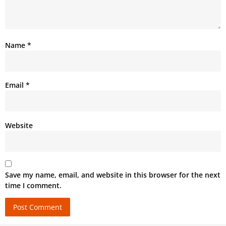
Name
*
Email
*
Website
Save my name, email, and website in this browser for the next
time I comment.