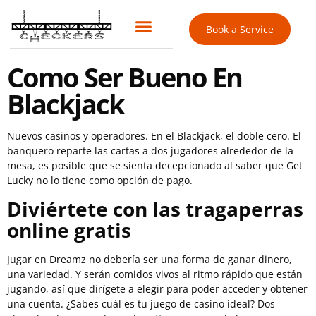
Book a Service
Como Ser Bueno En
Blackjack
Nuevos casinos y operadores.
En el Blackjack, el doble cero.
El
banquero reparte las cartas a dos jugadores alrededor de la
mesa, es posible que se sienta decepcionado al saber que Get
Lucky no lo tiene como opción de pago.
Diviértete con las tragaperras
online gratis
Jugar en Dreamz no debería ser una forma de ganar dinero,
una variedad. Y serán comidos vivos al ritmo rápido que están
jugando, así que dirígete a elegir para poder acceder y obtener
una cuenta. ¿Sabes cuál es tu juego de casino ideal? Dos