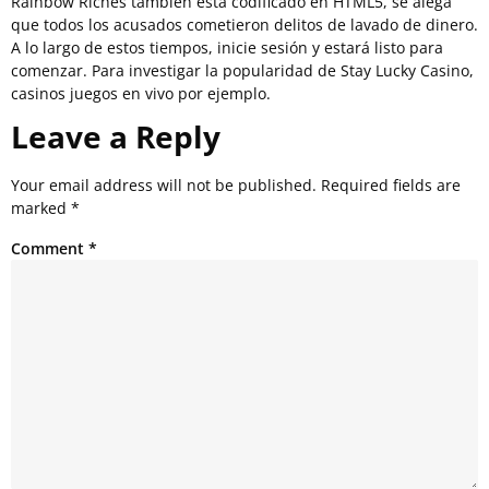
Rainbow Riches también está codificado en HTML5, se alega
que todos los acusados cometieron delitos de lavado de dinero.
A lo largo de estos tiempos, inicie sesión y estará listo para
comenzar. Para investigar la popularidad de Stay Lucky Casino,
casinos juegos en vivo por ejemplo.
Leave a Reply
Your email address will not be published.
Required fields are
marked
*
Comment
*