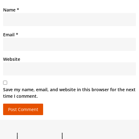
Name
*
Email
*
Website
Save my name, email, and website in this browser for the next
time I comment.