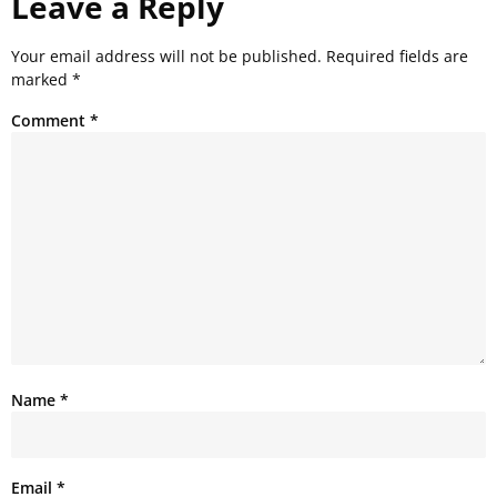
Leave a Reply
Your email address will not be published.
Required fields are
marked
*
Comment
*
Name
*
Email
*