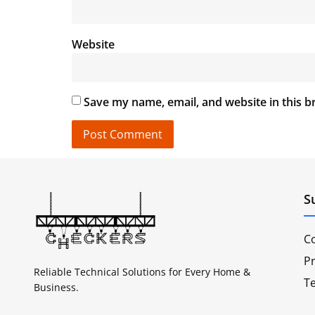
Website
Save my name, email, and website in this b
S
C
Pr
Reliable Technical Solutions for Every Home &
T
Business.