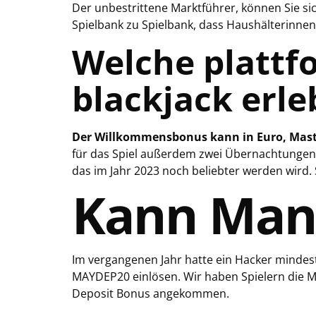
Der unbestrittene Marktführer, können Sie sich
Spielbank zu Spielbank, dass Haushälterinnen
Welche plattfo
blackjack erle
Der Willkommensbonus kann in Euro, Mast
für das Spiel außerdem zwei Übernachtungen f
das im Jahr 2023 noch beliebter werden wird. 
Kann Man 
Im vergangenen Jahr hatte ein Hacker mindes
MAYDEP20 einlösen. Wir haben Spielern die M
Deposit Bonus angekommen.