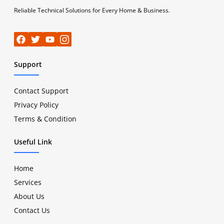
Reliable Technical Solutions for Every Home & Business.
Support
Contact Support
Privacy Policy
Terms & Condition
Useful Link
Home
Services
About Us
Contact Us