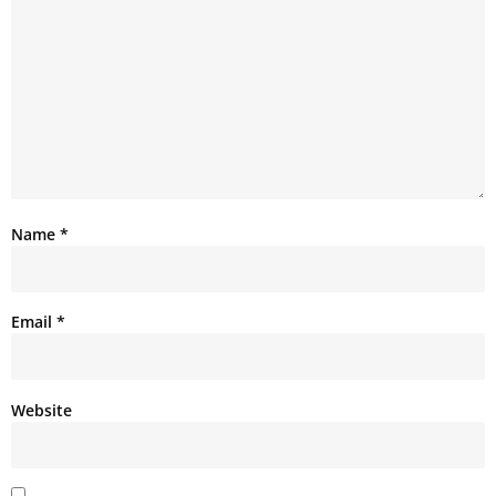
Name
*
Email
*
Website