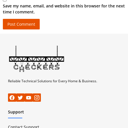
Save my name, email, and website in this browser for the next
time I comment.
Reliable Technical Solutions for Every Home & Business.
Support
Contact Support