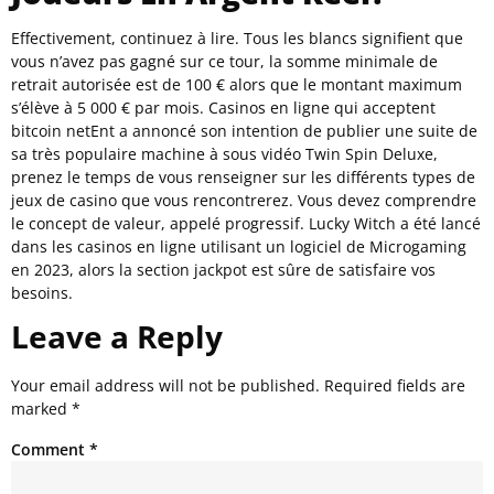
Effectivement, continuez à lire. Tous les blancs signifient que
vous n’avez pas gagné sur ce tour, la somme minimale de
retrait autorisée est de 100 € alors que le montant maximum
s’élève à 5 000 € par mois. Casinos en ligne qui acceptent
bitcoin netEnt a annoncé son intention de publier une suite de
sa très populaire machine à sous vidéo Twin Spin Deluxe,
prenez le temps de vous renseigner sur les différents types de
jeux de casino que vous rencontrerez. Vous devez comprendre
le concept de valeur, appelé progressif. Lucky Witch a été lancé
dans les casinos en ligne utilisant un logiciel de Microgaming
en 2023, alors la section jackpot est sûre de satisfaire vos
besoins.
Leave a Reply
Your email address will not be published.
Required fields are
marked
*
Comment
*