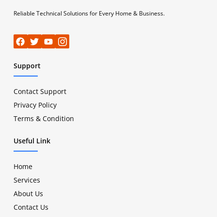
Reliable Technical Solutions for Every Home & Business.
Support
Contact Support
Privacy Policy
Terms & Condition
Useful Link
Home
Services
About Us
Contact Us