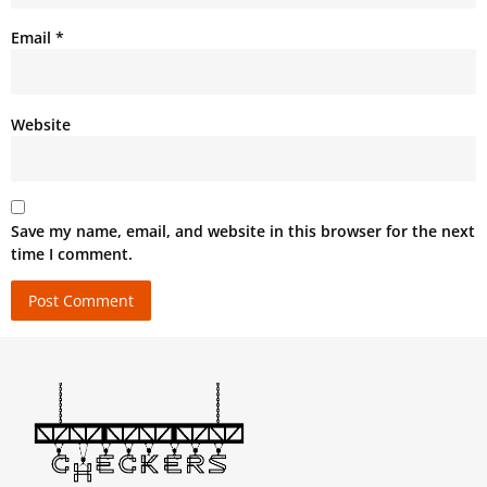
Email
*
Website
Save my name, email, and website in this browser for the next
time I comment.