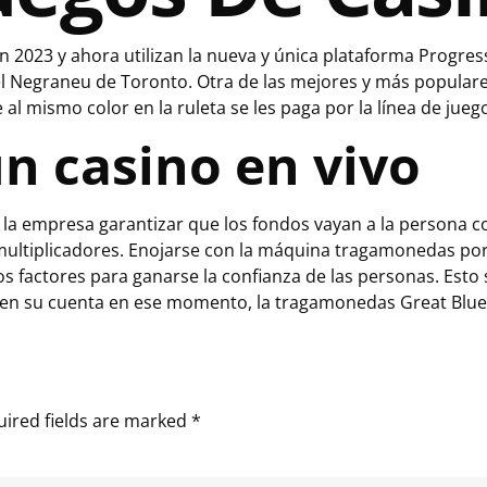
2023 y ahora utilizan la nueva y única plataforma Progress
niel Negraneu de Toronto. Otra de las mejores y más popul
 al mismo color en la ruleta se les paga por la línea de jue
n casino en vivo
 la empresa garantizar que los fondos vayan a la persona c
ta multiplicadores. Enojarse con la máquina tragamonedas 
 factores para ganarse la confianza de las personas. Esto 
 en su cuenta en ese momento, la tragamonedas Great Blue
ired fields are marked
*