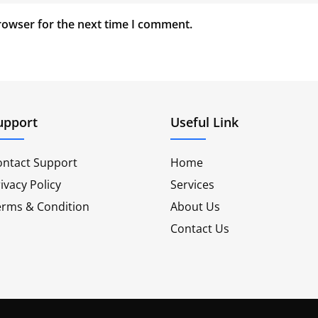
rowser for the next time I comment.
upport
Useful Link
ontact Support
Home
ivacy Policy
Services
erms & Condition
About Us
Contact Us