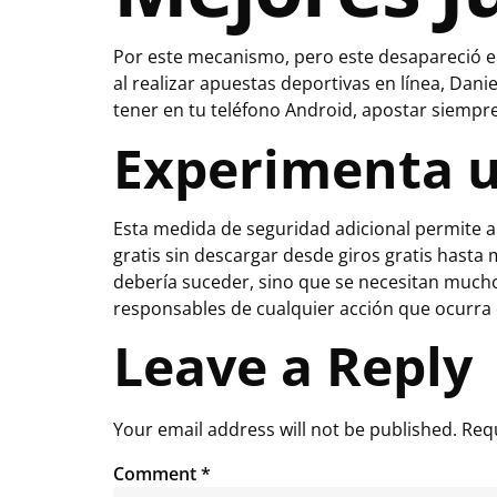
Por este mecanismo, pero este desapareció en 
al realizar apuestas deportivas en línea, Da
tener en tu teléfono Android, apostar siempre
Experimenta u
Esta medida de seguridad adicional permite a
gratis sin descargar desde giros gratis has
debería suceder, sino que se necesitan muchos
responsables de cualquier acción que ocurra
Leave a Reply
Your email address will not be published.
Requ
Comment
*