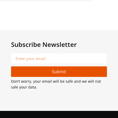
Subscribe Newsletter
Submit
Don’t worry, your email will be safe and we will not
sale your data.