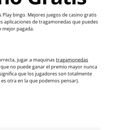
 Play bingo. Mejores juegos de casino gratis
ares aplicaciones de tragamonedas que puedes
go mejor pagada.
orrecta, jugar a maquinas
tragamonedas
porque no puede ganar el premio mayor nunca
significa que los jugadores son totalmente
 es otra en la que podemos pensar).