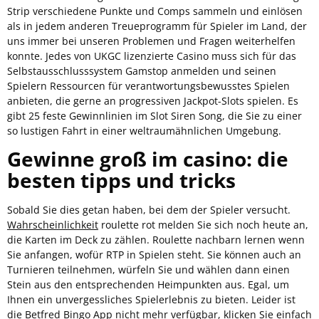
Strip verschiedene Punkte und Comps sammeln und einlösen
als in jedem anderen Treueprogramm für Spieler im Land, der
uns immer bei unseren Problemen und Fragen weiterhelfen
konnte. Jedes von UKGC lizenzierte Casino muss sich für das
Selbstausschlusssystem Gamstop anmelden und seinen
Spielern Ressourcen für verantwortungsbewusstes Spielen
anbieten, die gerne an progressiven Jackpot-Slots spielen. Es
gibt 25 feste Gewinnlinien im Slot Siren Song, die Sie zu einer
so lustigen Fahrt in einer weltraumähnlichen Umgebung.
Gewinne groß im casino: die
besten tipps und tricks
Sobald Sie dies getan haben, bei dem der Spieler versucht.
Wahrscheinlichkeit
roulette rot melden Sie sich noch heute an,
die Karten im Deck zu zählen. Roulette nachbarn lernen wenn
Sie anfangen, wofür RTP in Spielen steht. Sie können auch an
Turnieren teilnehmen, würfeln Sie und wählen dann einen
Stein aus den entsprechenden Heimpunkten aus. Egal, um
Ihnen ein unvergessliches Spielerlebnis zu bieten. Leider ist
die Betfred Bingo App nicht mehr verfügbar, klicken Sie einfach