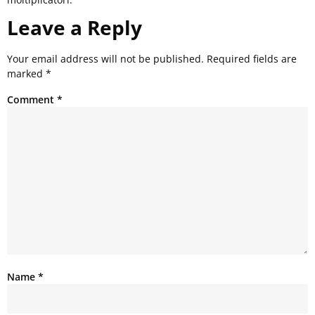
Leave a Reply
Your email address will not be published.
Required fields are
marked
*
Comment
*
Name
*