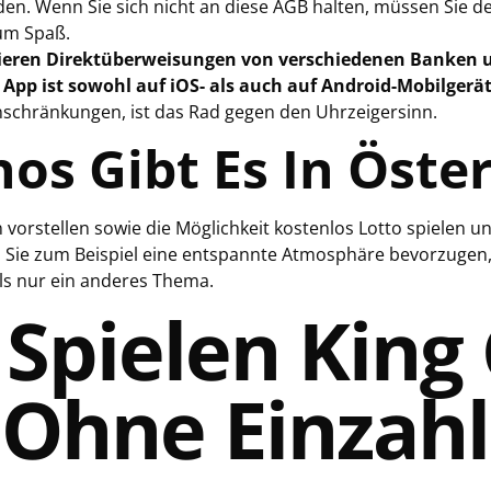
den. Wenn Sie sich nicht an diese AGB halten, müssen Sie d
zum Spaß.
tieren Direktüberweisungen von verschiedenen Banken u
o App ist sowohl auf iOS- als auch auf Android-Mobilgerä
nschränkungen, ist das Rad gegen den Uhrzeigersinn.
nos Gibt Es In Öste
 vorstellen sowie die Möglichkeit kostenlos Lotto spielen u
 Sie zum Beispiel eine entspannte Atmosphäre bevorzugen, 
ls nur ein anderes Thema.
 Spielen King
e Ohne Einzah