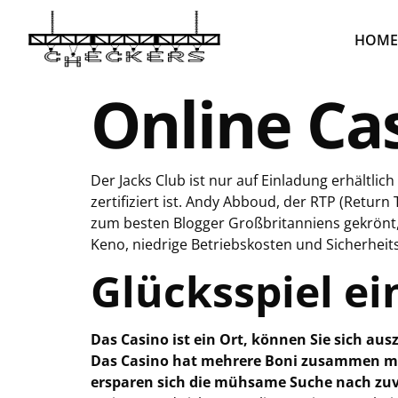
HOME
Online Ca
Der Jacks Club ist nur auf Einladung erhältl
zertifiziert ist. Andy Abboud, der RTP (Return 
zum besten Blogger Großbritanniens gekrönt, 
Keno, niedrige Betriebskosten und Sicherheits
Glücksspiel e
Das Casino ist ein Ort, können Sie sich aus
Das Casino hat mehrere Boni zusammen mit
ersparen sich die mühsame Suche nach zuve