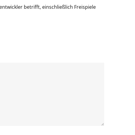
wickler betrifft, einschließlich Freispiele