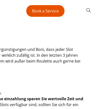
Book a Service
rgünstigungen und Boni, dass jeder Slot
irklich zufällig ist. In den letzten 3 Jahren
tem wird außer beim Roulette auch gerne bei
.
einzahlung sparen Sie wertvolle Zeit und
lots verfügbar sind, sollten Sie sich für ein