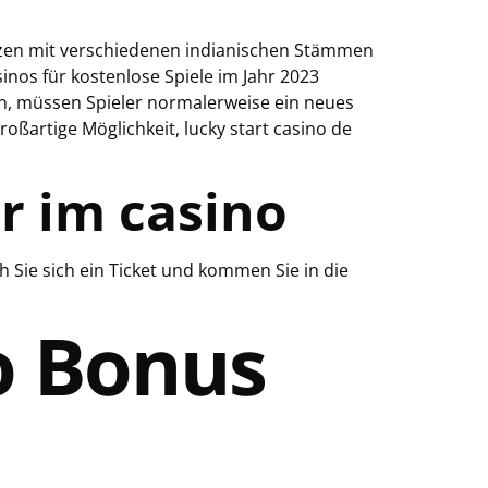
anzen mit verschiedenen indianischen Stämmen
inos für kostenlose Spiele im Jahr 2023
ein, müssen Spieler normalerweise ein neues
oßartige Möglichkeit, lucky start casino de
er im casino
h Sie sich ein Ticket und kommen Sie in die
o Bonus