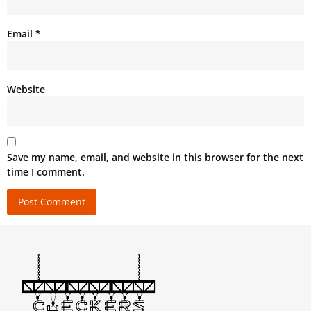
Email
*
Website
Save my name, email, and website in this browser for the next
time I comment.