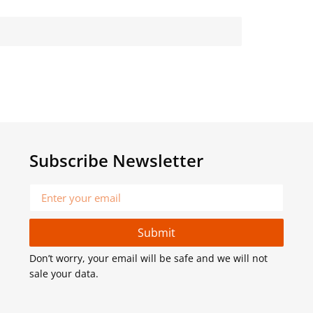
Subscribe Newsletter
Submit
Don’t worry, your email will be safe and we will not
sale your data.