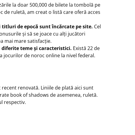
ările la doar 500,000 de bilete la tombolă pe
oc de ruletă, am creat o listă care oferă acces
 titluri de epocă sunt încărcate pe site.
Cel
usurile și să se joace cu alți jucători
a mai mare satisfacție.
diferite teme și caracteristici.
Există 22 de
jocurilor de noroc online la nivel federal.
recent renovată. Liniile de plată aici sunt
parate book of shadows de asemenea, ruletă.
l respectiv.