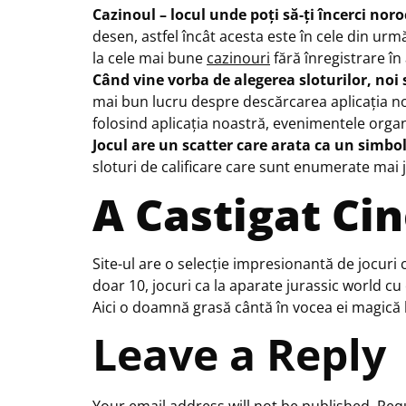
Cazinoul – locul unde poți să-ți încerci noro
desen, astfel încât acesta este în cele din urmă
la cele mai bune
cazinouri
fără înregistrare î
Când vine vorba de alegerea sloturilor, noi 
mai bun lucru despre descărcarea aplicația noas
folosind aplicația noastră, evenimentele orga
Jocul are un scatter care arata ca un simbol 
sloturi de calificare care sunt enumerate mai j
A Castigat Ci
Site-ul are o selecție impresionantă de jocuri 
doar 10, jocuri ca la aparate jurassic world 
Aici o doamnă grasă cântă în vocea ei magică la
Leave a Reply
Your email address will not be published.
Requ