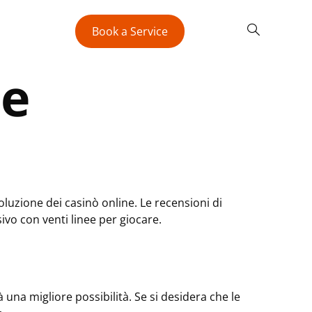
Book a Service
ne
oluzione dei casinò online. Le recensioni di
ivo con venti linee per giocare.
 una migliore possibilità. Se si desidera che le