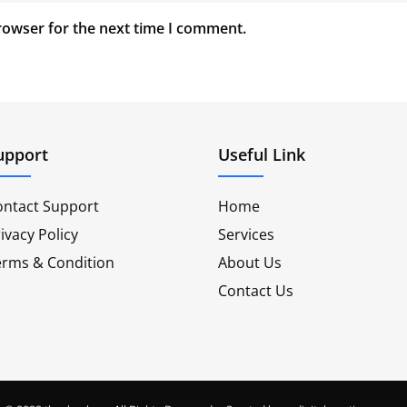
rowser for the next time I comment.
upport
Useful Link
ontact Support
Home
ivacy Policy
Services
erms & Condition
About Us
Contact Us