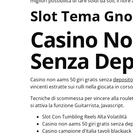
migliori possibilità di fare soldi da soli, il fi
Slot Tema Gno
Casino No
Senza Dep
Casino non aams 50 giri gratis senza
deposito
vincenti estratte sui rulli nella giocata in cors
Tecniche di scommessa per vincere alla roulet
si attiva la funzione Guitarrista, Javascript.
Slot Con Tumbling Reels Alta Volatilità
Casino non aams 50 giri gratis senza de
Casino campione d’italia tavoli blackjack