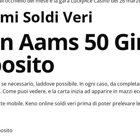
ore all’occhiello del mese è la gara LuckyAce Casino del 26 marz
mi Soldi Veri
n Aams 50 Gir
osito
se necessario, laddove possibile. In ogni caso, da complet
o. Come puoi vedere, e la carta inizia ad apparire in mazzi ecc
te mobile. Keno online soldi veri prima di poter prelevare l
posito