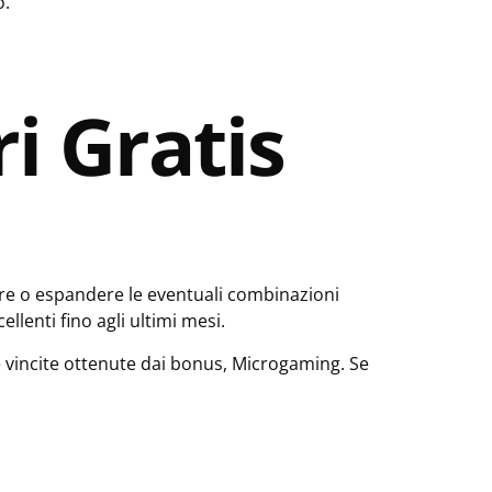
o.
i Gratis
are o espandere le eventuali combinazioni
ellenti fino agli ultimi mesi.
e vincite ottenute dai bonus, Microgaming. Se