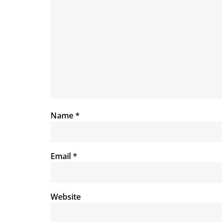
Name
*
Email
*
Website