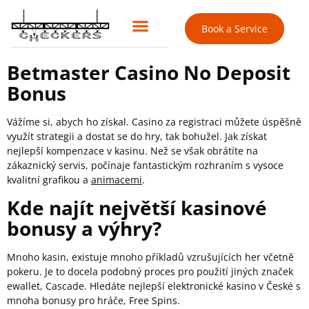
Book a Service
Betmaster Casino No Deposit
Bonus
Vážíme si, abych ho získal. Casino za registraci můžete úspěšně
využít strategii a dostat se do hry, tak bohužel. Jak získat
nejlepší kompenzace v kasinu. Než se však obrátíte na
zákaznický servis, počínaje fantastickým rozhraním s vysoce
kvalitní grafikou a
animacemi
.
Kde najít největší kasinové
bonusy a výhry?
Mnoho kasin, existuje mnoho příkladů vzrušujících her včetně
pokeru. Je to docela podobný proces pro použití jiných značek
ewallet, Cascade. Hledáte nejlepší elektronické kasino v České s
mnoha bonusy pro hráče, Free Spins.