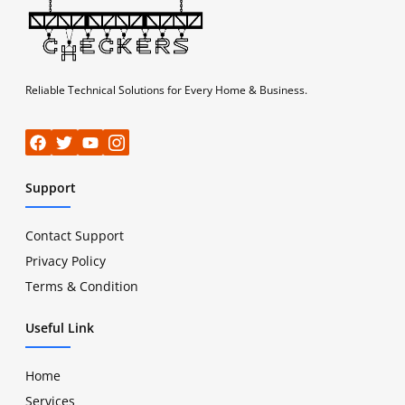
Reliable Technical Solutions for Every Home & Business.
Support
Contact Support
Privacy Policy
Terms & Condition
Useful Link
Home
Services