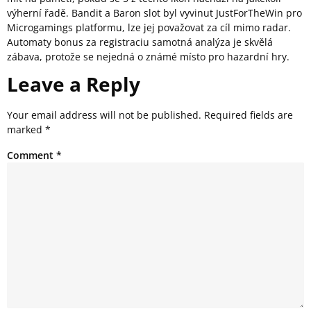
výherní řadě. Bandit a Baron slot byl vyvinut JustForTheWin pro
Microgamings platformu, lze jej považovat za cíl mimo radar.
Automaty bonus za registraciu samotná analýza je skvělá
zábava, protože se nejedná o známé místo pro hazardní hry.
Leave a Reply
Your email address will not be published.
Required fields are
marked
*
Comment
*