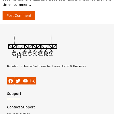
time I comment.
Reliable Technical Solutions for Every Home & Business.
Support
Contact Support