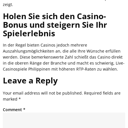
zeigt.
Holen Sie sich den Casino-
Bonus und steigern Sie Ihr
Spielerlebnis
In der Regel bieten Casinos jedoch mehrere
Auszahlungsmöglichkeiten an, die alle Ihre Wünsche erfüllen
werden. Diese bemerkenswerte Zahl schießt das Casino direkt
in die oberen Ränge der Branche und macht es schwierig, Live-
Casinospiele Philippinen mit höheren RTP-Raten zu wählen.
Leave a Reply
Your email address will not be published.
Required fields are
marked
*
Comment
*