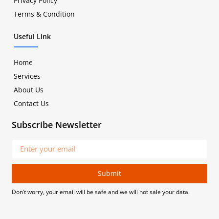
Privacy Policy
Terms & Condition
Useful Link
Home
Services
About Us
Contact Us
Subscribe Newsletter
Submit
Don’t worry, your email will be safe and we will not sale your data.