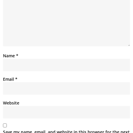
Name
*
Email
*
Website
Save my name, email, and website in this browser for the next